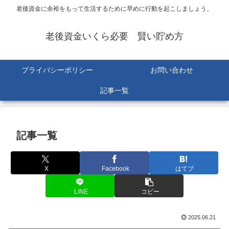
老後資金に余裕をもって生活するために早めに行動を起こしましょう。
老後資金いくら必要 賢い貯め方
プライバシーポリシー
お問い合わせ
記事一覧
記事一覧
X
Facebook
はてブ
LINE
コピー
2025.06.21