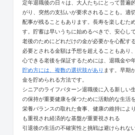
定年退職後の日々は、大人たちにとって普遍
がり、突然の支払いが要求されることも。適
配事が残ることもあります。長寿を楽しむた
す。貯蓄は早いうちに始めるべきで、安心し
老後のためにどれだけの金が必要かを心配す
必要とされる金額は予想を超えることもあり
心できる老後を保証するためには、退職金や
貯め方には、複数の選択肢があり
ます。早期
金を貯められる方法です。
シニアのライフパターン退職後に入る新しい
の保持が重要健康を保つために活動的な生活
栄養バランスの取れた食事、健康の維持によ
も重視され経済的な基盤が重要視される
引退後の生活の不確実性と挑戦は避けられな