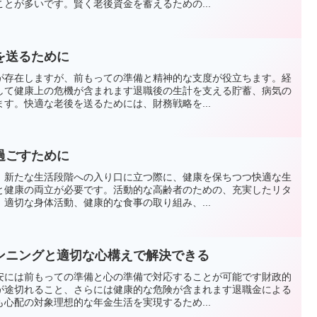
とが多いです。賢く老後資金を蓄えるための...
を送るために
が存在しますが、前もっての準備と精神的な支度が役立ちます。経
して健康上の危機が含まれます退職後の生計を支える貯蓄、病気の
す。快適な老後を送るためには、財務戦略を...
過ごすために
、新たな生活段階への入り口に立つ際に、健康を保ちつつ快適な生
と健康の両立が必要です。活動的な高齢者のための、充実したリタ
適切な身体活動、健康的な食事の取り組み、...
ンニングと適切な心構えで解決できる
安には前もっての準備と心の準備で対応することが可能です財政的
が途切れること、さらには健康的な危険が含まれます退職金による
心配の対象理想的な年金生活を実現するため...