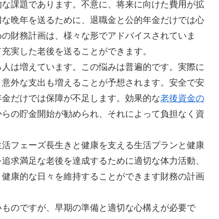
的な課題であります。不意に、将来に向けた費用が拡
切な晩年を送るために、退職金と公的年金だけでは心
めの財務計画は、様々な形でアドバイスされていま
て充実した老後を送ることができます。
る人は増えています。この悩みは普遍的です。実際に
、意外な支出も増えることが予想されます。安全で安
年金だけでは保障が不足します。効果的な
老後資金の
からの貯金開始が勧められ、それによって負担なく資
生活フェーズ長生きと健康を支える生活プランと健康
を追求満足な老後を達成するために適切な体力活動、
り健康的な日々を維持することができます財務の計画
いものですが、早期の準備と適切な心構えが必要で