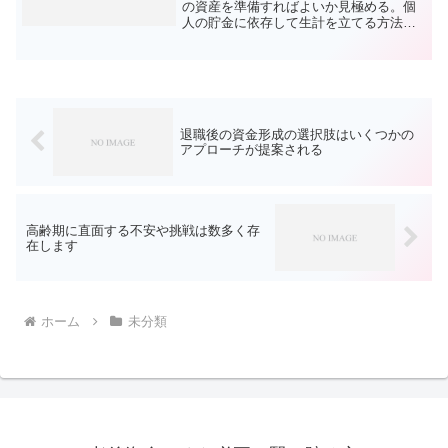
の資産を準備すればよいか見極める。個
人の貯金に依存して生計を立てる方法を
模索する。退職金と年金のみで、安楽な
日々が送れるかを探る。子どもの教育や
将来の老後を考慮し長期的な生活計画を
策定したい。晩年の資金計...
退職後の資金形成の選択肢はいくつかの
アプローチが提案される
高齢期に直面する不安や挑戦は数多く存
在します
ホーム
未分類