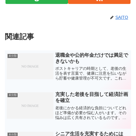
SAITO
関連記事
退職金や公的年金だけでは満足で
未分類
きないかも
ポストキャリアの時期として、老後の生
活を表す言葉で、健康に注意を払いなが
ら貯蓄や健康管理が不可欠です。これは
老齢期に活動的かつ健康を保持し、満足
のいく晩年を迎えるためのアイディアで
す。適切な身体活動、適正な栄養摂取、
充実した老後を目指して経済計画
未分類
周期的な健康診断を通じて...
を確立
老後にかかる経済的な負担についてどれ
ほど準備が必要か悩む人がいます。その
悩みは広く共有されているものです。予
測していたよりも多くの金額が求められ
る事態になりがちです。必要とされる資
金額が予定よりも増加することがありま
シニア生活を充実するためには
未分類