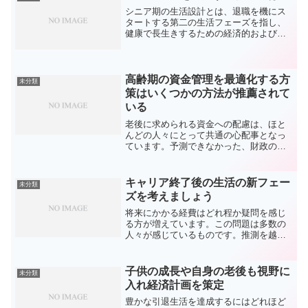
す。快適で安心な晩年を過...
シニア期の生活設計とは、退職を機にス
タートする第二の生活フェーズを指し、
健康で長生きするための経済的および健
康面での準備が強調されます。この概念
は高齢者が積極的に参加し、豊かな晩年
生活を送るためのキーです。健康的な運
動、均衡取れた食生活、定...
高齢期の資金管理を最適化する方
未分類
策はいくつかの方法が推薦されて
いる
老後に求められる資金への配慮は、ほと
んどの人々にとって共通の心配事となっ
ています。予測できなかった、財政の管
理と体調の維持が不可欠です。安心して
過ごせる老年期を実現するには、収入源
や社会保障だけでは不足感が残ります。
キャリア終了後の生活の新フェー
未分類
高齢期の資金管理を最適化...
ズを考えましょう
将来にかかる経費はどれ程か疑問を感じ
る方が増えています。この問題は多数の
人々が感じているものです。推測を越え
て、老後に必要な資金は増大し、予期せ
ぬ支出も多くなります。充実した老後を
目指すには、退職金や年金だけで足りる
子供の成長や自身の老後も視野に
未分類
生活は望むべくもないでし...
入れ経済計画を策定
豊かな引退生活を達成するにはどれほど