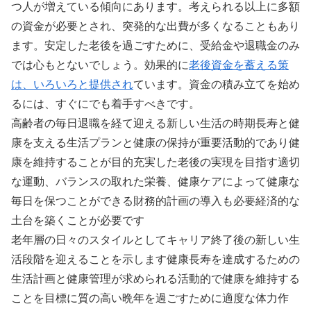
つ人が増えている傾向にあります。考えられる以上に多額
の資金が必要とされ、突発的な出費が多くなることもあり
ます。安定した老後を過ごすために、受給金や退職金のみ
では心もとないでしょう。効果的に
老後資金を蓄える策
は、いろいろと提供され
ています。資金の積み立てを始め
るには、すぐにでも着手すべきです。
高齢者の毎日退職を経て迎える新しい生活の時期長寿と健
康を支える生活プランと健康の保持が重要活動的であり健
康を維持することが目的充実した老後の実現を目指す適切
な運動、バランスの取れた栄養、健康ケアによって健康な
毎日を保つことができる財務的計画の導入も必要経済的な
土台を築くことが必要です
老年層の日々のスタイルとしてキャリア終了後の新しい生
活段階を迎えることを示します健康長寿を達成するための
生活計画と健康管理が求められる活動的で健康を維持する
ことを目標に質の高い晩年を過ごすために適度な体力作