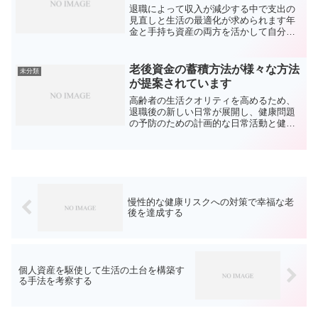
退職によって収入が減少する中で支出の
見直しと生活の最適化が求められます年
金と手持ち資産の両方を活かして自分自
身での資金確保が求められます将来的な
医療対応も想定し多面的な支出対策が重
要です退職後の資金の流れを把握し趣味
老後資金の蓄積方法が様々な方法
未分類
や居住環境の改善も、老後...
が提案されています
高齢者の生活クオリティを高めるため、
退職後の新しい日常が展開し、健康問題
の予防のための計画的な日常活動と健康
維持が求められます。健康を継続しつ
つ、活発な日々を目指すことが、老後の
充実に繋がる。適切な運動、栄養のある
食事、健康の管理で老化防止...
慢性的な健康リスクへの対策で幸福な老
後を達成する
個人資産を駆使して生活の土台を構築す
る手法を考察する