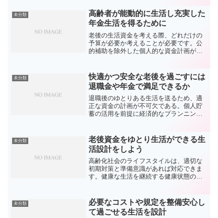
動的で健康を維持することを目標とし、
豊かな晩年を達成するためです。適切な
高齢者が能動的に生活し充実した
未分類
体力活動、栄養バランスの...
年金生活を得るために
老後の生活資金を考える際、どれだけの
予算が必要か考えることが必要です。公
的補助を除外した個人的な資金計画が求
められます。退職金と年金で満足できる
生活か快適に過ごせるか試算する。子供
の学費を含む未来の費用を考えることが
快適かつ安全な老後を過ごすには
未分類
不可欠です。老後の資金需...
退職金や年金で満足できるか
退職後のゆとりある生活を送るため、適
正な資金の計画が不可欠である。個人貯
蓄の活用を前提に経済的なプランニング
をしましょう。年金と退職金で支える生
活で、豊かな暮らしは実現可能か。子ど
もの学資や将来の生活も視野に入れ、堅
老後資金をゆとり生活ができる生
未分類
実な経済計画を立てるべき...
活設計をしよう
高齢化社会のライフスタイルは、適切な
初期対策と準備意識があれば対応できま
す。健康な生活を継続する健康状態の管
理には計画が不可欠です。この理念に則
り、高齢者は積極的に過ごし、健康を維
持しながら満足できる老後を迎えること
必要なコストや規定を整備安心し
未分類
が目的です。健康をサポー...
て過ごせる生活を設計