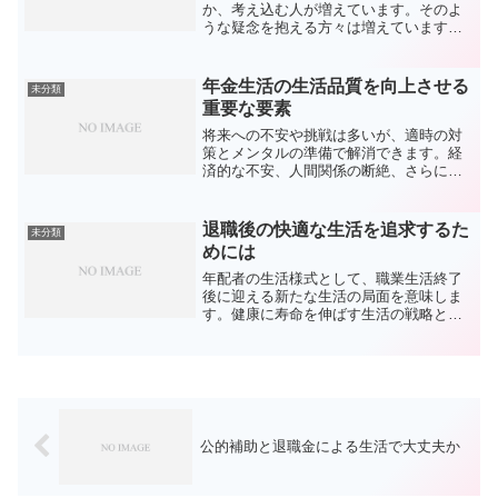
か、考え込む人が増えています。そのよ
うな疑念を抱える方々は増えています。
事実、予算は予測を超えて必要となるこ
とが多く、突然の出費も見込む必要があ
ります。穏やかで保証された老後を目指
年金生活の生活品質を向上させる
未分類
すには、退職金や公的な支...
重要な要素
将来への不安や挑戦は多いが、適時の対
策とメンタルの準備で解消できます。経
済的な不安、人間関係の断絶、さらには
健康の悪化も退職生活に必要な資金の準
備、慢性疾患のリスクが伴います。理想
的な高齢期を送るには、経済的計画の立
退職後の快適な生活を追求するた
未分類
案、健康を保つための定期...
めには
年配者の生活様式として、職業生活終了
後に迎える新たな生活の局面を意味しま
す。健康に寿命を伸ばす生活の戦略と健
康の保持が必要です。年配になっても活
動的で健康を維持することを目標とし、
豊かな晩年を達成するためです。適切な
体力活動、栄養バランスの...
公的補助と退職金による生活で大丈夫か