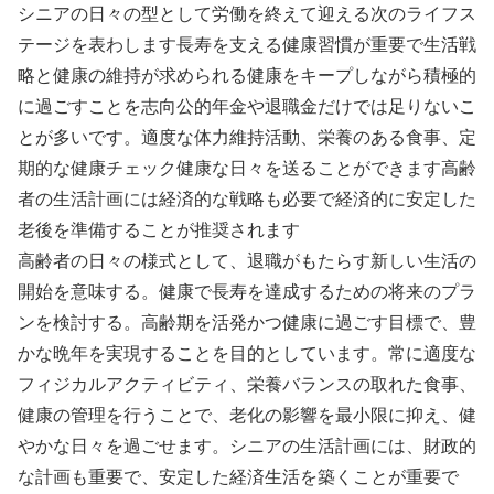
シニアの日々の型として労働を終えて迎える次のライフス
テージを表わします長寿を支える健康習慣が重要で生活戦
略と健康の維持が求められる健康をキープしながら積極的
に過ごすことを志向公的年金や退職金だけでは足りないこ
とが多いです。適度な体力維持活動、栄養のある食事、定
期的な健康チェック健康な日々を送ることができます高齢
者の生活計画には経済的な戦略も必要で経済的に安定した
老後を準備することが推奨されます
高齢者の日々の様式として、退職がもたらす新しい生活の
開始を意味する。健康で長寿を達成するための将来のプラ
ンを検討する。高齢期を活発かつ健康に過ごす目標で、豊
かな晩年を実現することを目的としています。常に適度な
フィジカルアクティビティ、栄養バランスの取れた食事、
健康の管理を行うことで、老化の影響を最小限に抑え、健
やかな日々を過ごせます。シニアの生活計画には、財政的
な計画も重要で、安定した経済生活を築くことが重要で