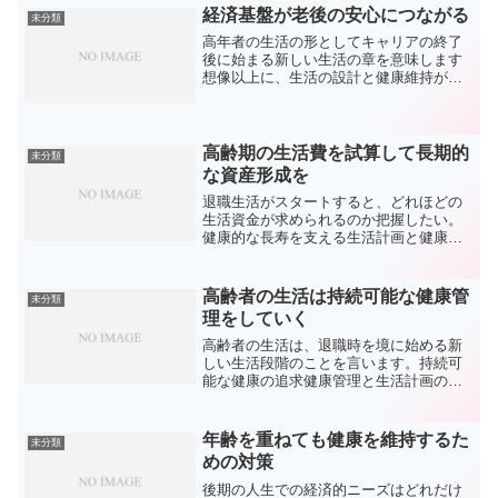
経済基盤が老後の安心につながる
未分類
高年者の生活の形としてキャリアの終了
後に始まる新しい生活の章を意味します
想像以上に、生活の設計と健康維持が必
要とされます活発で健康的な生活を目指
し公的年金や退職金だけでは足りないこ
とが多いです。適切なフィットネス活
動、栄養バランスの取れた食...
高齢期の生活費を試算して長期的
未分類
な資産形成を
退職生活がスタートすると、どれほどの
生活資金が求められるのか把握したい。
健康的な長寿を支える生活計画と健康管
理が中心となります。公的年金や企業か
らの給付での毎日で、本当に安心して暮
らせるのか見極めが必要です。教育負担
高齢者の生活は持続可能な健康管
未分類
の終了後から老後への備え...
理をしていく
高齢者の生活は、退職時を境に始める新
しい生活段階のことを言います。持続可
能な健康の追求健康管理と生活計画の適
切な管理が必要とされます。これは、高
年者が積極的に日々を過ごし、充実した
晩年を期待するための考え方です。適切
年齢を重ねても健康を維持するた
未分類
な身体活動、均整の取れた...
めの対策
後期の人生での経済的ニーズはどれだけ