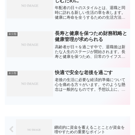
しむために
年配者の日々のスタイルとは、退職と同
時に訪れる新しい生活の章を表します。
健康に寿命を全うするための生活方法と
健康の維持が不可欠です。活動的で健康
を維持することを目標とし、充実した老
後を可能にするものです。定期的な身体
長寿と健康を保つため財務戦略と
未分類
活動、均衡の取れた食生活...
健康管理が求められる
高齢者が日々を過ごす中で、退職後は新
たな人生のステージが開始されます。長
寿と健康を保つため、日常のライフスタ
イルと健康維持が求められることになり
ます。アクティブで健康な老年期を迎え
ることを目標に、充実感のある晩年を計
快適で安全な老後を過ごす
未分類
画することが大切です。適...
老後の生活に必要な経済的準備について
心を痛める方々がいます。そのような懸
念は一般的なものです。予想以上に、金
額が増え、突然の費用が増えることがあ
ります。安心して楽しい晩年を過ごすに
は、ただ退職金や年金を頼りにしている
だけでは不十分かもしれま...
継続的に資金を蓄えることことが資金を
増やすための重要なポイント