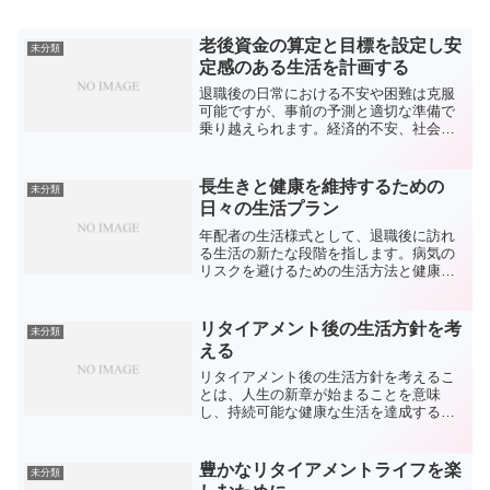
老後資金の算定と目標を設定し安
未分類
定感のある生活を計画する
退職後の日常における不安や困難は克服
可能ですが、事前の予測と適切な準備で
乗り越えられます。経済的不安、社会的
連帯感の欠如、及び健康の問題が含まれ
ますリタイアメントのための資金の確
保、病気に対する備えが必要です。望ま
長生きと健康を維持するための
未分類
しい老後を送るために、財務...
日々の生活プラン
年配者の生活様式として、退職後に訪れ
る生活の新たな段階を指します。病気の
リスクを避けるための生活方法と健康の
保持が求められています。健康を維持し
ながら活動的な生活を送ることを目指
し、充実した晩年を目指すためのもので
リタイアメント後の生活方針を考
未分類
す。適切な運動量、栄養バラ...
える
リタイアメント後の生活方針を考えるこ
とは、人生の新章が始まることを意味
し、持続可能な健康な生活を達成するた
めに資金の適切な管理と健康維持が必要
です。社会的に活動的な高齢者として、
リタイアメント後の満たされた生活を目
豊かなリタイアメントライフを楽
未分類
指すには、健康を維持するた...