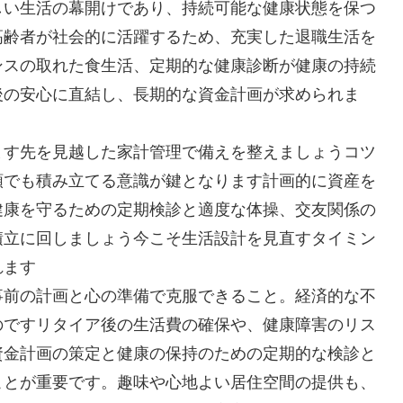
しい生活の幕開けであり、持続可能な健康状態を保つ
高齢者が社会的に活躍するため、充実した退職生活を
ンスの取れた食生活、定期的な健康診断が健康の持続
後の安心に直結し、長期的な資金計画が求められま
ます先を見越した家計管理で備えを整えましょうコツ
額でも積み立てる意識が鍵となります計画的に資産を
健康を守るための定期検診と適度な体操、交友関係の
積立に回しましょう今こそ生活設計を見直すタイミン
れます
事前の計画と心の準備で克服できること。経済的な不
のですリタイア後の生活費の確保や、健康障害のリス
資金計画の策定と健康の保持のための定期的な検診と
ことが重要です。趣味や心地よい居住空間の提供も、