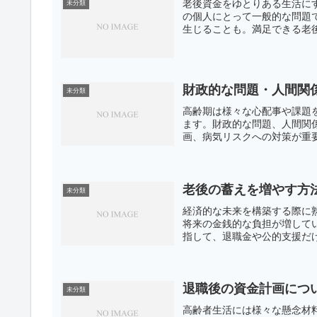
老後資金をゆとりある生活に
未分類
の個人にとって一般的な問題
生じることも。満足できる老後
財政的な問題・人間関
未分類
高齢期は様々な心配事や課題
ます。財政的な問題、人間関
画、病気リスクへの対策が重要
老後の蓄えを増やす方
未分類
経済的な未来を構築する際に
将来の金銭的な負担が増して
指して、退職金や公的支援だけ
退職後の資金計画につ
未分類
高齢者生活には様々な懸念材