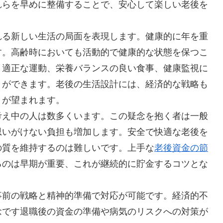
れらを早めに整備することで、安心して楽しい老後を
れる新しい生活の局面を表現します。健康的に年を重
す。高齢時においても活動的で健康的な状態を保つこ
。適正な運動、栄養バランスの良い食事、健康監視に
とができます。老後の生活設計には、経済的な戦略も
とが望まれます。
考え中の人は数多くいます。この疑念を抱く者は一般
思いがけない負担も増加します。安全で快適な老後を
の質を維持するのは難しいです。上手な
老後資金の節
るのは早期が重要、これが継続的に貯金するコツとな
事前の戦略と精神的準備で対応が可能です。経済的不
念です退職後の資金の準備や病気のリスクへの対策が