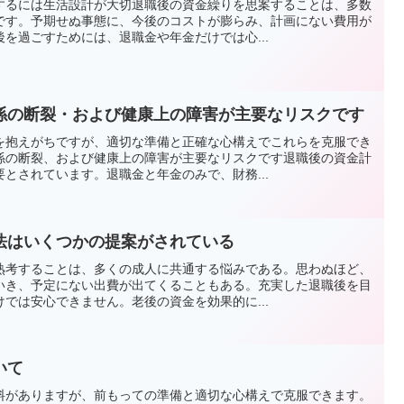
するには生活設計が大切退職後の資金繰りを思案することは、多数
です。予期せぬ事態に、今後のコストが膨らみ、計画にない費用が
を過ごすためには、退職金や年金だけでは心...
係の断裂・および健康上の障害が主要なリスクです
を抱えがちですが、適切な準備と正確な心構えでこれらを克服でき
係の断裂、および健康上の障害が主要なリスクです退職後の資金計
とされています。退職金と年金のみで、財務...
法はいくつかの提案がされている
熟考することは、多くの成人に共通する悩みである。思わぬほど、
いき、予定にない出費が出てくることもある。充実した退職後を目
では安心できません。老後の資金を効果的に...
いて
料がありますが、前もっての準備と適切な心構えで克服できます。