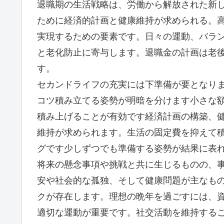
退職期の生活戦略は、労働から解放された新
ために経済的計画と健康維持が求められる。
実現するための要素です。日々の運動、バラ
と老化防止に寄与します。退職金の計画は老
す。
セカンドライフの充実には下準備が要となり
コツ積み立てる姿勢が明暗を分けます小さな
積み上げることが有効です経済計画の構築、
維持が求められます。生活の固定費を抑えて
グです少しずつでも準備する姿勢が結果に表
将来の懸念事項や挑戦と共に生じるものの、
安や社会的な孤独、そして健康問題が主なも
クが存在します。理想の晩年を過ごすには、
適切な運動が重要です。社交活動を維持する