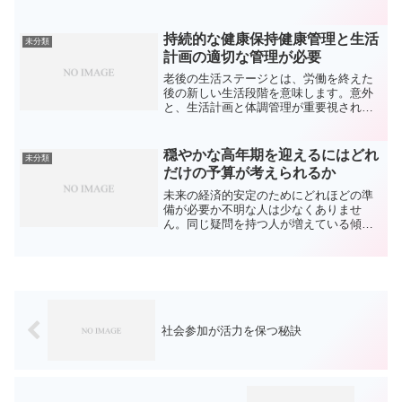
らの孤立感、また健康上の危機も含まれ
ますリタイアメント期の資金計画、病気
や健康障害の可能性があります。満足な
持続的な健康保持健康管理と生活
未分類
老後を迎えるためには、財...
計画の適切な管理が必要
老後の生活ステージとは、労働を終えた
後の新しい生活段階を意味します。意外
と、生活計画と体調管理が重要視される
べきです。このアイデアは、シニアが活
動的かつ健康に暮らし、充実した生活を
享受することを目指しています。年金生
穏やかな高年期を迎えるにはどれ
未分類
活に充てるための蓄え方に...
だけの予算が考えられるか
未来の経済的安定のためにどれほどの準
備が必要か不明な人は少なくありませ
ん。同じ疑問を持つ人が増えている傾向
にあります。予想を超える資金が必要に
なり、必要な金額は増え、予想外の支出
も発生します。安定した老後を過ごすた
めに、受け取る退職金や年金...
社会参加が活力を保つ秘訣