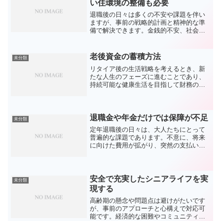
い住環境の整備も必要
退職後の日々は多くの不安や課題を伴い
ますが、事前の戦略的計画と精神的な準
備で解決できます。金銭的不安、社会的
な断絶、そして健康問題が挙げられます
年金受給後の生計の安定、生活習慣病へ
の注意が求められます。理想的な退職生
老後資金の蓄積方法
未分類
活を達成するために、財務...
リタイア後の生活戦略を考えるとき、新
たな人生のフェーズに進むことであり、
持続可能な健康生活を目指して財務の管
理と健康の維持が不可欠です。社会的に
も活動的な高齢期を目指し、リタイア後
の充実した日々を過ごすために、適切な
フィジカルアクティビティ...
退職金や年金だけでは保障が不足
未分類
定年退職後の日々は、大人たちにとって
普遍的な課題であります。不意に、将来
に向けた費用が拡がり、突然の支払いが
要求されることも。適切な晩年を送るた
めに、退職金と公的年金だけでは心配事
が残ることもあります。長寿を楽しむた
めの財務計画は、様々な形...
安全で充実したシニアライフを実
未分類
現する
高齢期の懸念や問題点は避けがたいです
が、事前のアプローチと心構えで対応可
能です。経済的な困難やコミュニティか