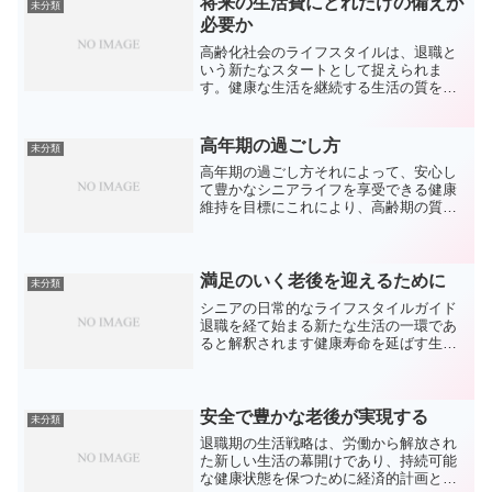
将来の生活費にどれだけの備えが
未分類
画を立て、健康を維持する...
必要か
高齢化社会のライフスタイルは、退職と
いう新たなスタートとして捉えられま
す。健康な生活を継続する生活の質を維
持するための健康管理計画が必須です。
これに基づいて、高齢者は積極的に生活
し、健康を保ちながら満足のいく晩年を
高年期の過ごし方
未分類
過ごすことを目標としていま...
高年期の過ごし方それによって、安心し
て豊かなシニアライフを享受できる健康
維持を目標にこれにより、高齢期の質を
高め、活動的な毎日を送ることが可能で
すこれにより、年配者が活動的に生活し
豊かな晩年を目指してこれには、晩年の
生活設計における具体的な...
満足のいく老後を迎えるために
未分類
シニアの日常的なライフスタイルガイド
退職を経て始まる新たな生活の一環であ
ると解釈されます健康寿命を延ばす生活
ガイドと持続可能な健康が必要老いても
元気で健康をキープする目標に向かっ
て、充実した晩年を実現するための措置
です適切な身体活動、栄養の...
安全で豊かな老後が実現する
未分類
退職期の生活戦略は、労働から解放され
た新しい生活の幕開けであり、持続可能
な健康状態を保つために経済的計画と健