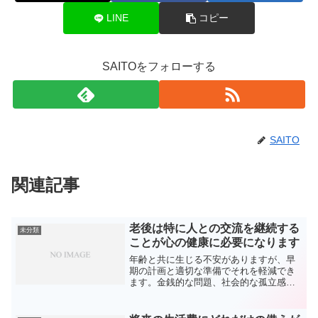
LINE
コピー
SAITOをフォローする
SAITO
関連記事
老後は特に人との交流を継続する
未分類
ことが心の健康に必要になります
年齢と共に生じる不安がありますが、早
期の計画と適切な準備でそれを軽減でき
ます。金銭的な問題、社会的な孤立感、
及び健康上の懸念があります引退後の資
金計画、病気予防の重要性があります。
幸せな高齢生活を送るためには、経済計