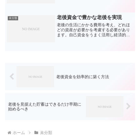
康維持が求められる。高齢者が社会的に
活躍するため、充実した退職生活を実現
するための要素です。日々の運動、バラ
ンスの取れた食生活、定期...
老後資金で豊かな老後を実現
未分類
老後の生活にかかる費用を考え、どれほ
どの資産が必要かを考慮する必要があり
ます。自己資金をうまく活用し経済的な
基盤を築くことが重要です。アクティブ
で健康な老年期を迎えることを目標に、
安心して暮らせるか見極める必要があり
ます。家族の将来計画や自...
老後資金を効率的に築く方法
老後を見据えた貯蓄はできるだけ早期に
始めるべき
ホーム
未分類