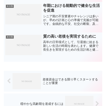
こともあります。子供の教育費を含む将
来の費用も考え抜いて策を練るべきで
年期における能動的で健全な生活
未分類
す。老後資金の正確な見積も...
を促進
シニア期の不安要素やチャレンジは多い
が、早めの計画と心の準備で克服が可能
です。金銭的な不安、社交の断裂、及び
身体の健康問題がこれに該当します引退
生活の資金計画や病気へのリスク、特に
慢性疾患が心配事です。理想の老後を目
質の高い老後を実現するために
未分類
指すために、資金管理、定...
高年の日常様式として、引退後に始まる
新しい生活の時期を表わします。健康で
長生きを実現するための生活計画と健康
維持が求められています。老いても健康
を維持し、活動的な生活を続けることを
望み、質の高い老後を実現するためのも
のです。適当な身体活動、...
老後資金はできる限り早くスタートする
ことが重要
穏やかな高齢期を達成するには