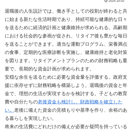
2025.10.02
退職後の人生設計では、働き手としての役割が終わると共
に始まる新たな生活時期であり、持続可能な健康的な日々
を送るために経済的計画と健康維持が求められる。高齢期
における社会的な参画が促され、リタイア後も豊かな毎日
を送ることができます。適当な運動プログラム、栄養満点
の食事、定期的な医療診断を実施し、健康維持と老化対策
を図ります。リタイアメントプランのための財務戦略も重
要で、長期的な資金計画が求められます。
安穏な余生を送るために必要な資金量を評価する。政府支
援に依存せずに財務戦略を構築しよう。退職後の資金と年
金で、理想の生活が実現するかを検討する。子どもの教育
費や自分たちの
老後資金も検討し、財政戦略を確立した
い。
老後に備えた資金の見積もりや基準を作り、余裕のあ
る暮らしを実現したい。
将来の生活費にどれだけの備えが必要か疑問を持っている