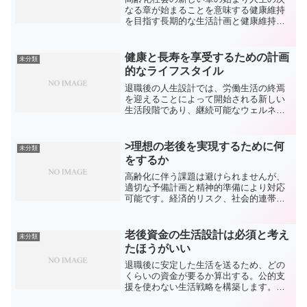
なる章が始まることを意味する健康維持
を目指す長期的な生活計画と健康維持が
必須元気に過ごし充実した老後の生活を
設計定期的なフィジカルアクティビテ
ィ、バランスの良い食事、健康診断を継
健康と長寿を享受するための計画
未分類
続健康的な日々を確保シニア...
的なライフスタイル
退職後の人生設計では、労働生活の終焉
を迎えることによって開始される新しい
生活段階であり、継続可能なウェルネス
生活を構築するために財務計画と健康維
持が要されます。社会参加を続けること
で高齢者の活力が保たれ、豊かな退職生
>理想の老後を実現するために何
未分類
活を実現するためのもので...
をするか
高齢化に伴う課題は避けられませんが、
適切な予備計画と精神的準備により対応
可能です。経済的リスク、社会的連帯感
の欠如、さらには健康上の問題がありま
す退職資金による生計維持、高血圧や心
疾患などの疾病のリスクがあります。安
老後資金の生活設計は必須と考え
未分類
定したシニアライフを享受...
たほうがいい
退職後に安定した生活を送るため、どの
くらいの資金が要るか算出する。公的支
援を使わない生活戦略を構築します。退
職金と年金のみでの生活に不安を感じる